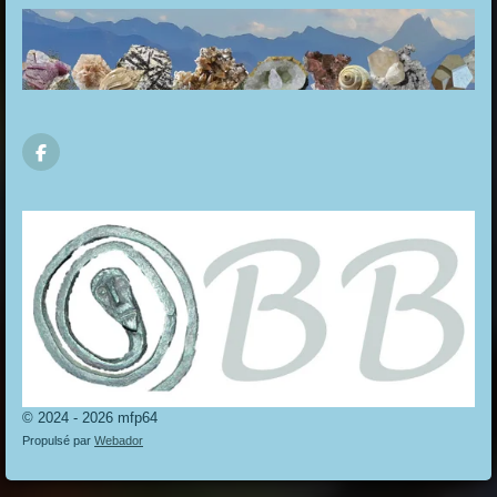
F
a
c
e
b
o
o
k
© 2024 - 2026 mfp64
Propulsé par
Webador