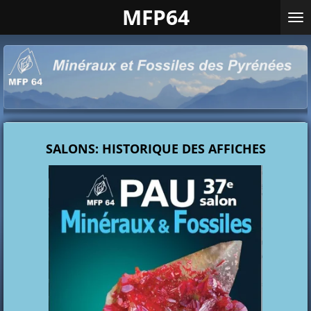
MFP64
Passer
au
contenu
principal
SALONS: HISTORIQUE DES AFFICHES